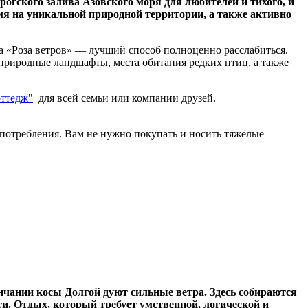
огского залива Азовского моря для любителей и тихого, и
мя на уникальной природной территории, а также активно
ха «Роза ветров» — лучший способ полноценно расслабиться.
природные ландшафты, места обитания редких птиц, а также
ттедж"
для всей семьи или компании друзей.
 употребления. Вам не нужно покупать и носить тяжёлые
ончании косы Долгой дуют сильные ветра. Здесь собираются
и. Отдых, который требует умственной, логической и